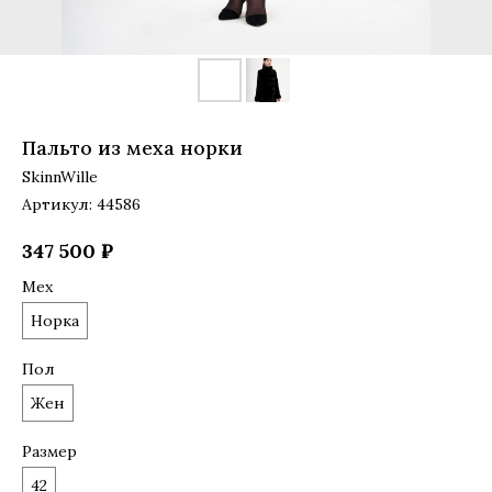
Пальто из меха норки
SkinnWille
Артикул:
44586
347 500
₽
Мех
Норка
Пол
Жен
Размер
42