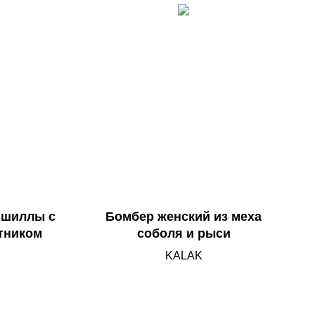
ншиллы с
Бомбер женский из меха
тником
соболя и рыси
KALAK