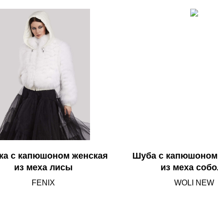
ка с капюшоном женская
Шуба с капюшоном
из меха лисы
из меха соб
FENIX
WOLI NEW