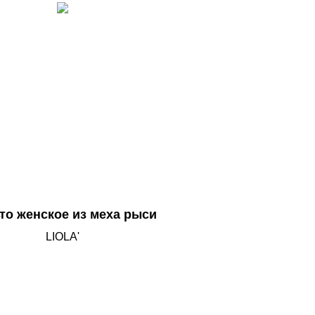
нтом. Свободный крой, рукав
лан, утеплённая шерстяная
вая ткань. Длина 67 см. Цвет
– насыщенный зелёный.
то женское из меха рыси
LIOLA'