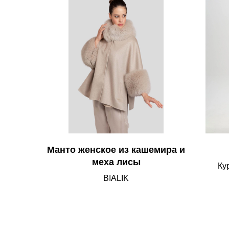
Манто женское из кашемира и
меха лисы
Ку
BIALIK
стойк
на
може
ме