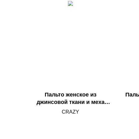
акце
рег
смесо
Пальто женское из
Паль
джинсовой ткани и меха
лисы
CRAZY