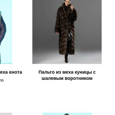
еха енота
Пальто из меха куницы с
шалевым воротником
mo