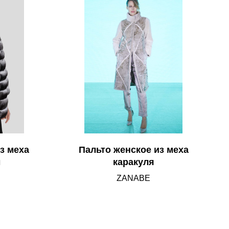
з меха
Пальто женское из меха
ы
каракуля
ZANABE