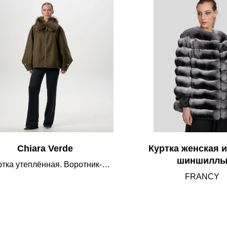
Chiara Verde
Куртка женская и
шиншилл
ртка утеплённая. Воротник-
а дополнен отстёгивающимся
FRANCY
на молнии воротником из
турального меха лисы – вы
те носить куртку строгой без
ха или с пушистым, тёплым