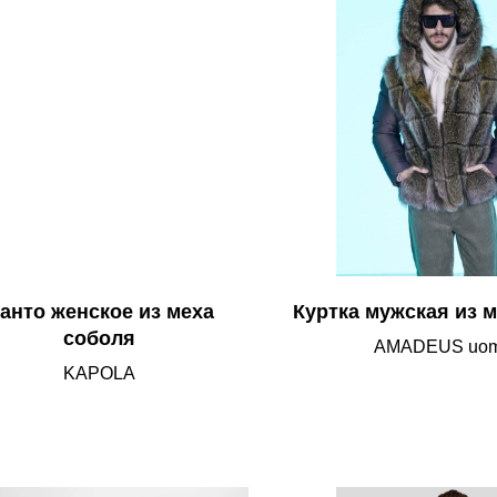
анто женское из меха
Куртка мужская из м
соболя
AMADEUS uo
KAPOLA