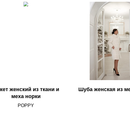
кет женский из ткани и
Шуба женская из м
меха норки
POPPY