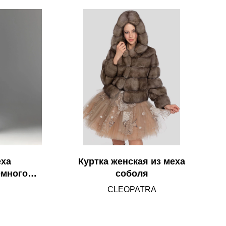
еха
Куртка женская из меха
емного
соболя
оном и
CLEOPATRA
нжетами