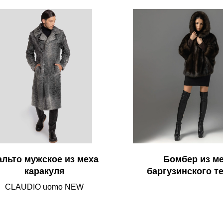
альто мужское из меха
Бомбер из м
каракуля
баргузинского т
соболя с капюш
CLAUDIO uomo NEW
трикотажными ма