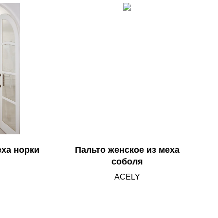
еха норки
Пальто женское из меха
соболя
ACELY