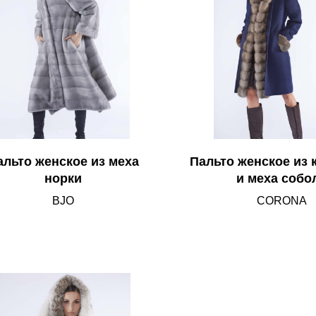
альто женское из меха
Пальто женское из
норки
и меха собо
BJO
CORONA