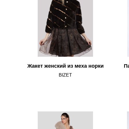
Жакет женский из меха норки
П
BIZET