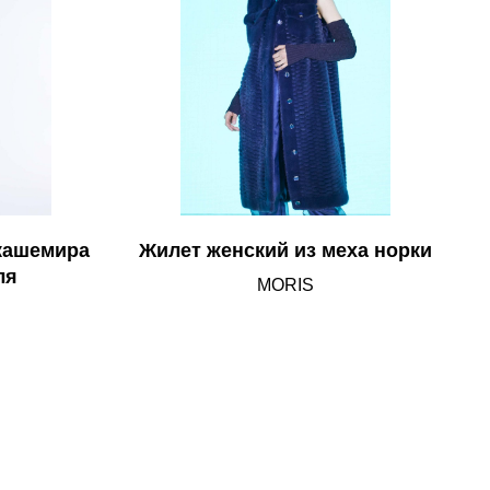
 кашемира
Жилет женский из меха норки
ля
MORIS