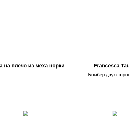
а на плечо из меха норки
Francesca Ta
Бомбер двухсторо
воротником-стойкой и
кашемира. Воротник-
застёжка-молния. Длин
классический бомбер
благородный коричнев
Носите любой сторон
настроение обра