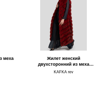
з меха
Жилет женский
двухсторонний из меха
куницы и текстиля
KAFKA rev