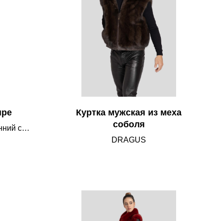
upe
Куртка мужская из меха
соболя
нний с
з чистого
DRAGUS
стойка,
а 65 см –
. Цвет –
о-бежевый.
ой, меняя
за.