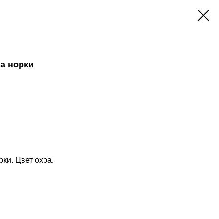
ха норки
рки. Цвет охра.