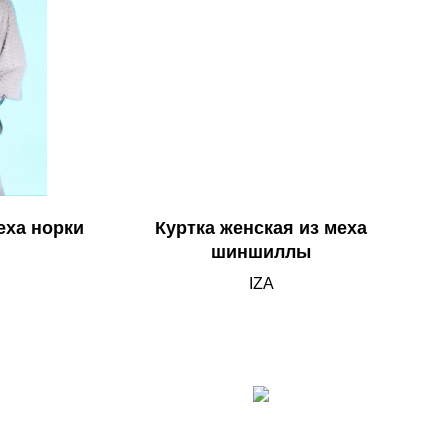
еха норки
Куртка женская из меха
шиншиллы
IZA