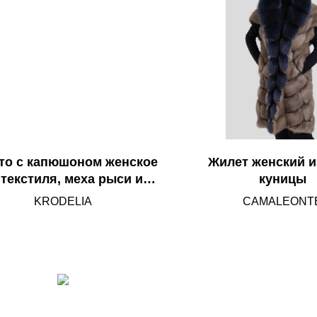
то с капюшоном женское
Жилет женский и
 текстиля, меха рыси и
куницы
кролика
KRODELIA
CAMALEONT