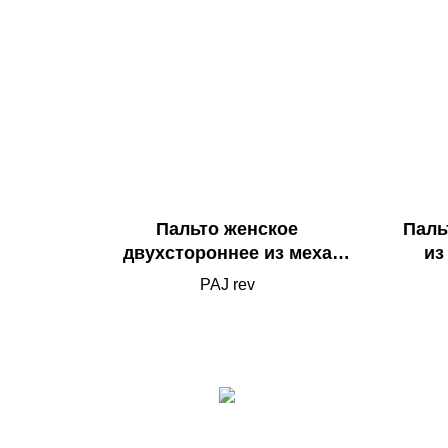
Пальто женское
Паль
двухстороннее из меха
из
соболя
PAJ rev