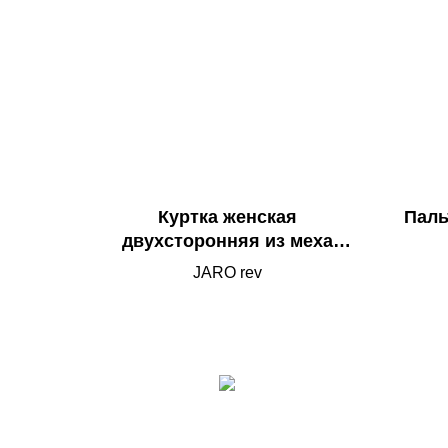
Куртка женская
Паль
двухсторонняя из меха
соболя
JARO rev