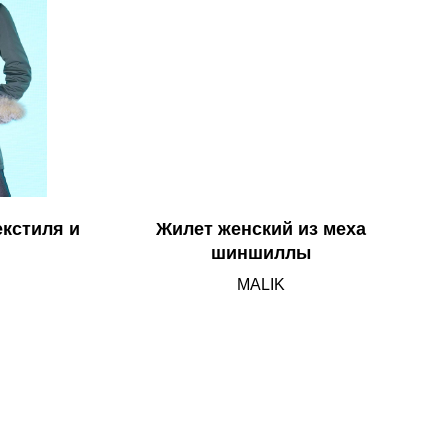
екстиля и
Жилет женский из меха
шиншиллы
MALIK