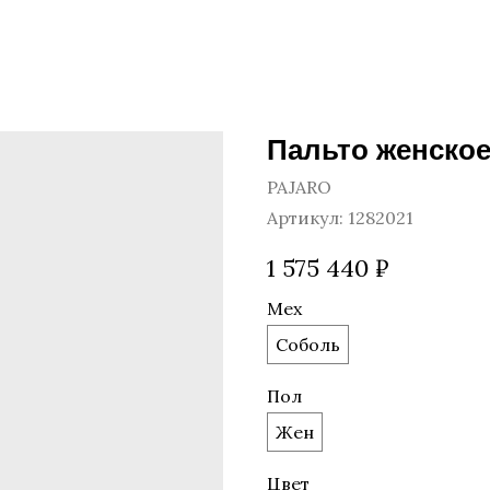
Пальто женское
PAJARO
Артикул:
1282021
1 575 440
₽
Мех
Соболь
Пол
Жен
Цвет