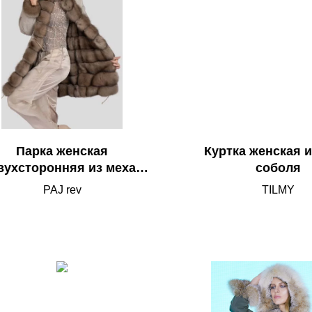
Парка женская
Куртка женская и
вухсторонняя из меха
соболя
соболя
PAJ rev
TILMY