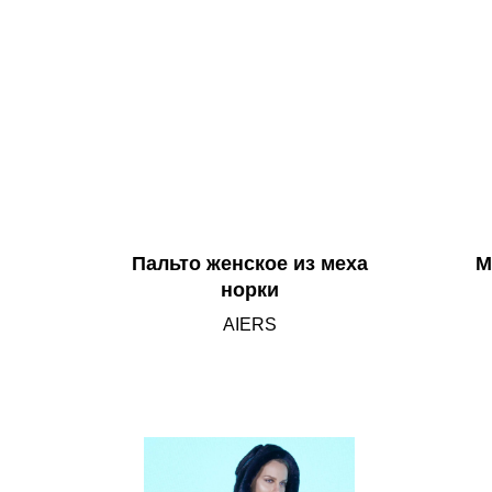
Пальто женское из меха
М
норки
AIERS