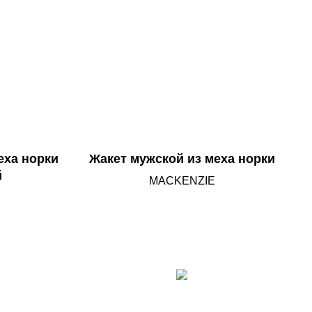
еха норки
Жакет мужской из меха норки
й
MACKENZIE