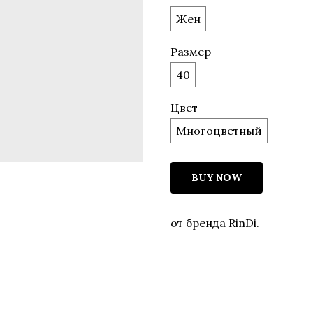
Жен
Размер
40
Цвет
Многоцветный
BUY NOW
от бренда RinDi.