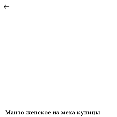
Манто женское из меха куницы